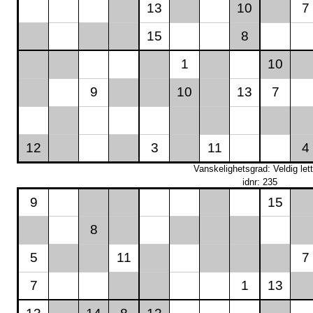
13
10
7
15
8
1
10
9
10
13
7
12
3
11
4
Vanskelighetsgrad: Veldig lett
idnr: 235
9
15
8
5
11
7
7
1
13