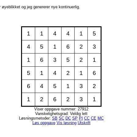
øyeblikket og jeg genererer nye kontinuerlig.
1
1
4
4
1
5
4
5
1
6
2
3
1
6
3
5
2
1
5
1
4
2
1
6
6
4
5
1
3
2
1
2
6
2
3
1
Viser oppgave nummer: 27912
Vanskelighetsgrad: Veldig lett
Løsningsmetoder:
SB
SC
DC
SP
PI
CC
CE
MC
Løs oppgave
Vis løsning
Utskrift