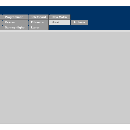
Programmer
Telefonord
Data Matrix
Kakuro
Fillomino
Hitori
Arukone
Sannsynlighet
Lærer