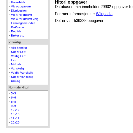
Hitori oppgaver
Hovedside
Databasen min inneholder 29902 oppgaver for 
Vis oppgavenr
Distribusjon
For mer informasjon se
Wikipedia
.
Vis 4 for utskrift
Vis 4 for utskrift velg
Det er vist 539328 oppgaver.
Løsningsmetoder
DoPuzzle
English
Bøker etc
Vilkårlig
Alle hitori-er
Super Lett
Veldig Lett
Lett
Middels
Vanskelig
Veldig Vanskelig
Super Vanskelig
Umulig
Normale Hitori
5x5
6x6
8x8
9x9
12x12
15x15
17x17
20x20