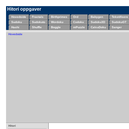
Hitori oppgaver
Hovedside
Fractals
Birthprimes
Ord
Babygen
Tekstifisere
Sudoku
Sudokuto
Wordoku
Codoku
Sudoku3D
SudokuGT
Hashi
Shuffle
Boggle
mPuzzle
CalcuDoku
Sanger
Hovedside
Hitori