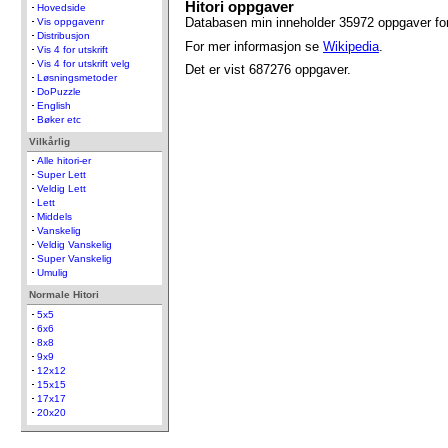
Hitori oppgaver
Hovedside
Databasen min inneholder 35972 oppgaver for 
Vis oppgavenr
Distribusjon
For mer informasjon se
Wikipedia
.
Vis 4 for utskrift
Vis 4 for utskrift velg
Det er vist 687276 oppgaver.
Løsningsmetoder
DoPuzzle
English
Bøker etc
Vilkårlig
Alle hitori-er
Super Lett
Veldig Lett
Lett
Middels
Vanskelig
Veldig Vanskelig
Super Vanskelig
Umulig
Normale Hitori
5x5
6x6
8x8
9x9
12x12
15x15
17x17
20x20