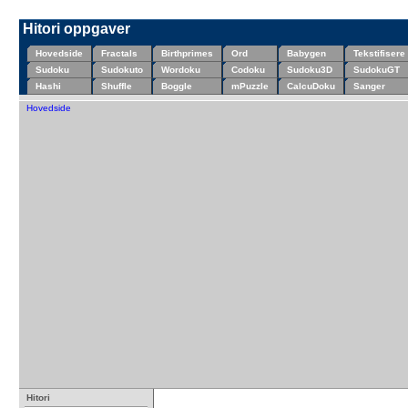
Hitori oppgaver
Hovedside
Fractals
Birthprimes
Ord
Babygen
Tekstifisere
Sudoku
Sudokuto
Wordoku
Codoku
Sudoku3D
SudokuGT
Hashi
Shuffle
Boggle
mPuzzle
CalcuDoku
Sanger
Hovedside
Hitori