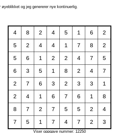
øyeblikket og jeg genererer nye kontinuerlig.
4
8
2
4
5
1
6
2
5
2
4
4
1
7
8
2
5
6
1
2
2
4
7
5
6
3
5
1
8
2
4
7
2
7
6
3
2
3
3
1
2
4
1
6
7
6
1
8
8
7
2
7
5
5
2
4
7
5
1
7
4
7
2
3
Viser oppgave nummer: 12250