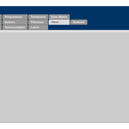
Programmer
Telefonord
Data Matrix
Kakuro
Fillomino
Hitori
Arukone
Sannsynlighet
Lærer