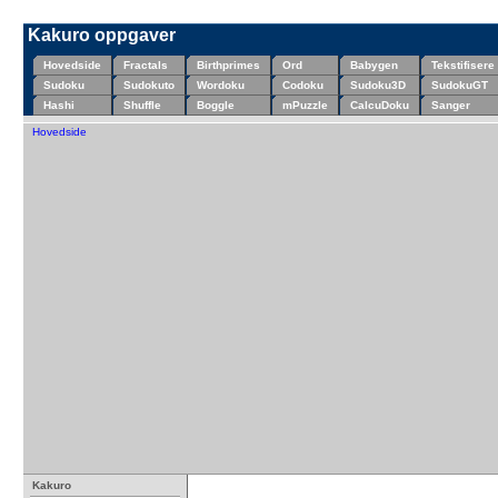
Kakuro oppgaver
Hovedside
Fractals
Birthprimes
Ord
Babygen
Tekstifisere
Sudoku
Sudokuto
Wordoku
Codoku
Sudoku3D
SudokuGT
Hashi
Shuffle
Boggle
mPuzzle
CalcuDoku
Sanger
Hovedside
Kakuro