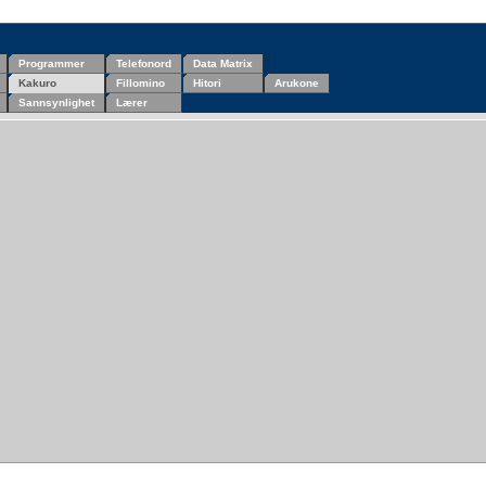
Programmer
Telefonord
Data Matrix
Kakuro
Fillomino
Hitori
Arukone
Sannsynlighet
Lærer