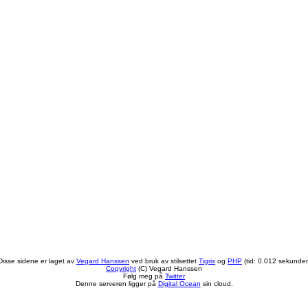
Disse sidene er laget av
Vegard Hanssen
ved bruk av stilsettet
Tigris
og
PHP
(tid: 0.012 sekunder
Copyright
(C) Vegard Hanssen
Følg meg på
Twitter
Denne serveren ligger på
Digital Ocean
sin cloud.