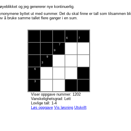
yeblikket og jeg genererer nye kontinuerlig.
ynonymene byttet ut med summer. Det du skal finne er tall som tilsammen bl
 lov å bruke samme tallet flere ganger i en sum.
6
7
7
9
9
3
6
3
Viser oppgave nummer: 1202
Vanskelighetsgrad: Lett
Lovlige tall: 1-4
Løs oppgave
Vis løsning
Utskrift