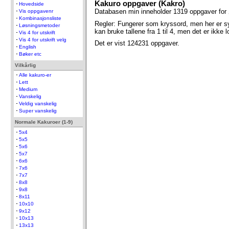
Kakuro oppgaver (Kakro)
Hovedside
Databasen min inneholder 1319 oppgaver for ø
Vis oppgavenr
Kombinasjonsliste
Regler: Fungerer som kryssord, men her er s
Løsningsmetoder
kan bruke tallene fra 1 til 4, men det er ikke
Vis 4 for utskrift
Vis 4 for utskrift velg
Det er vist 124231 oppgaver.
English
Bøker etc
Vilkårlig
Alle kakuro-er
Lett
Medium
Vanskelig
Veldig vanskelig
Super vanskelig
Normale Kakuroer (1-9)
5x4
5x5
5x6
5x7
6x6
7x6
7x7
8x8
9x8
8x11
10x10
9x12
10x13
13x13