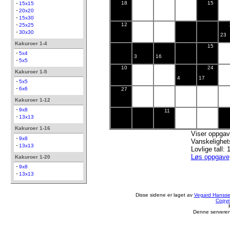
18
15
15x15
20x20
15x30
12
25x25
30x30
23
Kakuroer 1-4
15
5x4
3
16
5x5
10
24
Kakuroer 1-5
4
17
5x5
6x6
27
Kakuroer 1-12
9x8
11
13x13
Kakuroer 1-16
Viser oppga
9x8
Vanskelighe
13x13
Lovlige tall: 
Løs oppgave
Kakuroer 1-20
9x8
13x13
Disse sidene er laget av
Vegard Hanss
Copyr
Denne serveren