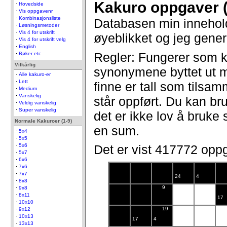
Kakuro oppgaver 
Hovedside
Vis oppgavenr
Kombinasjonsliste
Databasen min innehol
Løsningsmetoder
Vis 4 for utskrift
øyeblikket og jeg gener
Vis 4 for utskrift velg
English
Regler: Fungerer som k
Bøker etc
Vilkårlig
synonymene byttet ut 
Alle kakuro-er
Lett
finne er tall som tils
Medium
Vanskelig
står oppført. Du kan bru
Veldig vanskelig
Super vanskelig
det er ikke lov å bruke 
Normale Kakuroer (1-9)
en sum.
5x4
5x5
5x6
Det er vist 417772 opp
5x7
6x6
7x6
7x7
24
4
8x8
9
9x8
8x11
17
10x10
19
9x12
10x13
17
4
13x13