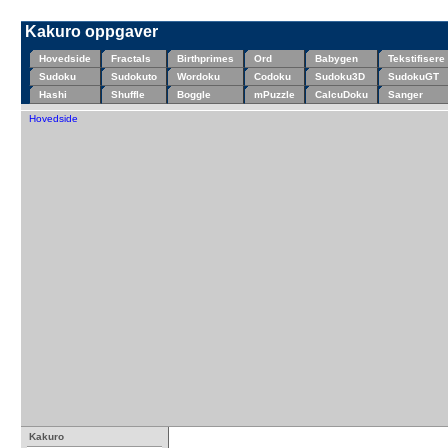
Kakuro oppgaver
Hovedside
Fractals
Birthprimes
Ord
Babygen
Tekstifisere
Sudoku
Sudokuto
Wordoku
Codoku
Sudoku3D
SudokuGT
Hashi
Shuffle
Boggle
mPuzzle
CalcuDoku
Sanger
Hovedside
Kakuro