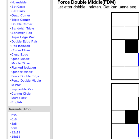
Force Double Middle(FDM)
Hovedside
Let etter dobble i midten. Det kan lønne seg
Set Circle
Set Black
Quad Corner
Triple Corner
Double Corner
Sandwich Triple
Sandwich Pair
Triple Edge Pair
Double Edge Pair
Pair Isolation
Corner Close
Close Edge
Quad Middle
Middle Close
Flanked Isolation
Quadric Middle
Force Double Edge
Force Double Middle
M-Pair
Impossible Pair
Cannot Circle
Must Circle
English
Normale Hitori
5x5
6x6
8x8
9x9
12x12
15x15