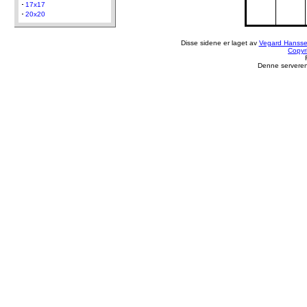
17x17
20x20
Disse sidene er laget av
Vegard Hanss
Copyr
Denne serveren