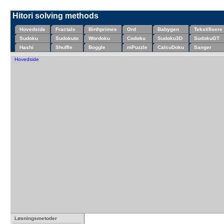
Hitori solving methods
Hovedside
Fractals
Birthprimes
Ord
Babygen
Tekstifisere
Sudoku
Sudokuto
Wordoku
Codoku
Sudoku3D
SudokuGT
Hashi
Shuffle
Boggle
mPuzzle
CalcuDoku
Sanger
Hovedside
Løsningsmetoder