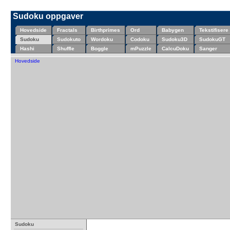
Sudoku oppgaver
Hovedside
Fractals
Birthprimes
Ord
Babygen
Tekstifisere
Sudoku
Sudokuto
Wordoku
Codoku
Sudoku3D
SudokuGT
Hashi
Shuffle
Boggle
mPuzzle
CalcuDoku
Sanger
Hovedside
Sudoku