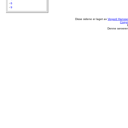
6
9
Disse sidene er laget av
Vegard Hanss
Copyr
Denne serveren