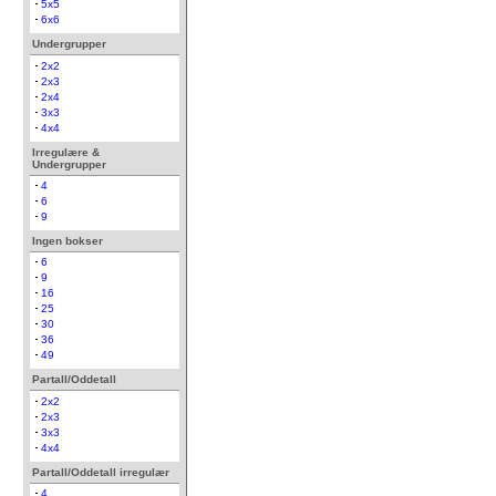
5x5
6x6
Undergrupper
2x2
2x3
2x4
3x3
4x4
Irregulære &
Undergrupper
4
6
9
Ingen bokser
6
9
16
25
30
36
49
Partall/Oddetall
2x2
2x3
3x3
4x4
Partall/Oddetall irregulær
4