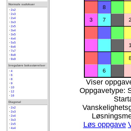
Normale sudokuer
8
2x2
2x3
2x4
3
7
3x3
2x5
3x4
3x5
4x4
5x5
6x6
7x7
8x8
9x9
Irregulære boksstørrelser
6
4
6
8
Viser oppgav
9
10
Oppgavetype: 
12
16
Start
Diagonal
Vanskelighetsgr
2x2
2x3
Løsningsme
2x4
3x3
Løs oppgave
2x5
4x4