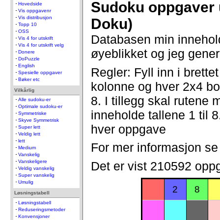
Sudoku oppgaver 
Hovedside
Vis oppgavenr
Vis distribusjon
Doku)
Topp 10
OSS
Databasen min innehol
Vis 4 for utskrift
Vis 4 for utskrift velg
øyeblikket og jeg gener
Donere
DoPuzzle
English
Regler: Fyll inn i brettet
Spesielle oppgaver
Bøker etc
kolonne og hver 2x4 bok
Vilkårlig
8. I tillegg skal ruten
Alle sudoku-er
Optimale sudoku-er
inneholde tallene 1 til 8
Symmetriske
Skyve Symmetrisk
hver oppgave
Super lett
Veldig lett
lett
For mer informasjon s
Medium
Vanskelig
Vanskeligere
Det er vist 210592 opp
Veldig vanskelig
Super vanskelig
Umulig
2
8
Løsningstabell
Løsningstabell
Reduseringsmetoder
Konvensjoner