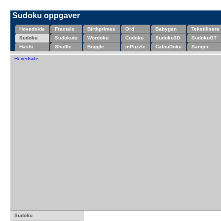
Sudoku oppgaver
Hovedside
Fractals
Birthprimes
Ord
Babygen
Tekstifisere
Sudoku
Sudokuto
Wordoku
Codoku
Sudoku3D
SudokuGT
Hashi
Shuffle
Boggle
mPuzzle
CalcuDoku
Sanger
Hovedside
Sudoku