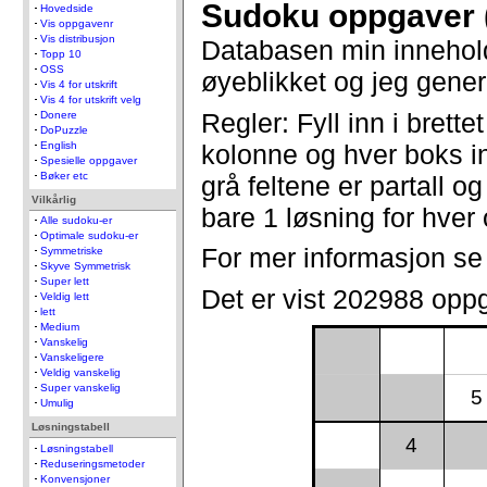
Sudoku oppgaver 
Hovedside
Vis oppgavenr
Vis distribusjon
Databasen min innehol
Topp 10
OSS
øyeblikket og jeg gener
Vis 4 for utskrift
Vis 4 for utskrift velg
Regler: Fyll inn i brettet
Donere
DoPuzzle
kolonne og hver boks in
English
Spesielle oppgaver
Bøker etc
grå feltene er partall og
Vilkårlig
bare 1 løsning for hve
Alle sudoku-er
Optimale sudoku-er
For mer informasjon s
Symmetriske
Skyve Symmetrisk
Super lett
Det er vist 202988 opp
Veldig lett
lett
Medium
Vanskelig
Vanskeligere
Veldig vanskelig
Super vanskelig
5
Umulig
Løsningstabell
4
Løsningstabell
Reduseringsmetoder
Konvensjoner