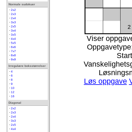
Normale sudokuer
2x2
2x3
2x4
3x3
2
2x5
3x4
3x5
Viser oppgav
4x4
5x5
Oppgavetype:
6x6
7x7
Start
8x8
9x9
Vanskelighetsg
Irregulære boksstørrelser
Løsnings
4
6
Løs oppgave
8
9
10
12
16
Diagonal
2x2
2x3
2x4
3x3
2x5
4x4