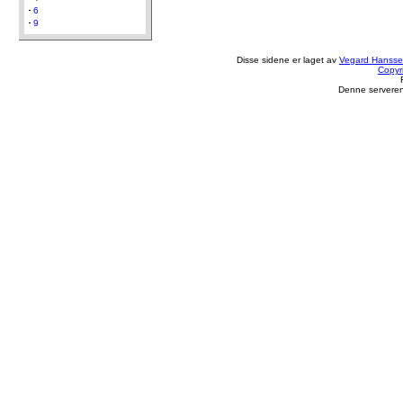
6
9
Disse sidene er laget av
Vegard Hanss
Copyr
Denne serveren