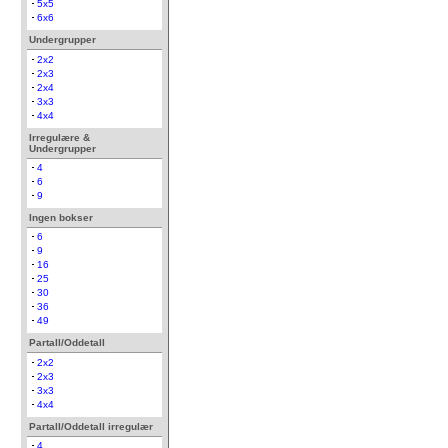
5x5
6x6
Undergrupper
2x2
2x3
2x4
3x3
4x4
Irregulære &
Undergrupper
4
6
9
Ingen bokser
6
9
16
25
30
36
49
Partall/Oddetall
2x2
2x3
3x3
4x4
Partall/Oddetall irregulær
4