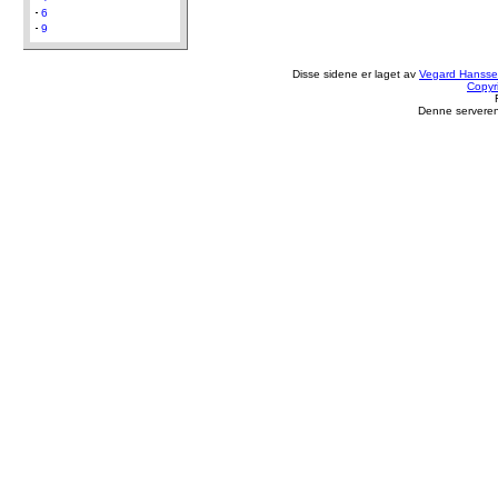
6
9
Disse sidene er laget av
Vegard Hanss
Copyr
Denne serveren