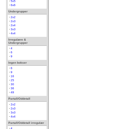
5x5
6x6
Undergrupper
2x2
2x3
2x4
3x3
4x4
Irregulære &
Undergrupper
4
6
9
Ingen bokser
6
9
16
25
30
36
49
Partall/Oddetall
2x2
2x3
3x3
4x4
Partall/Oddetall irregulær
4