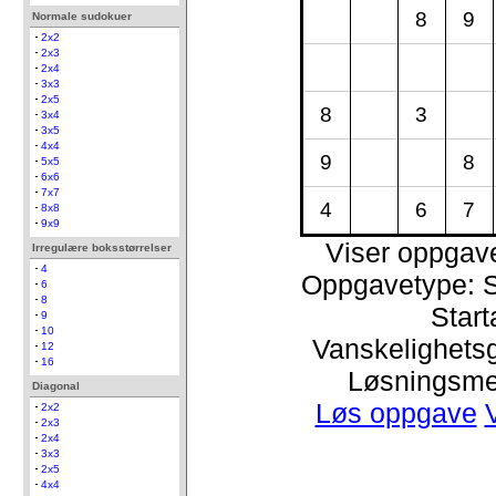
8
9
Normale sudokuer
2x2
2x3
2x4
3x3
2x5
8
3
3x4
3x5
4x4
9
8
5x5
6x6
7x7
4
6
7
8x8
9x9
Viser oppgav
Irregulære boksstørrelser
4
Oppgavetype: 
6
8
Start
9
10
Vanskelighetsgr
12
16
Løsningsme
Diagonal
Løs oppgave
2x2
2x3
2x4
3x3
2x5
4x4