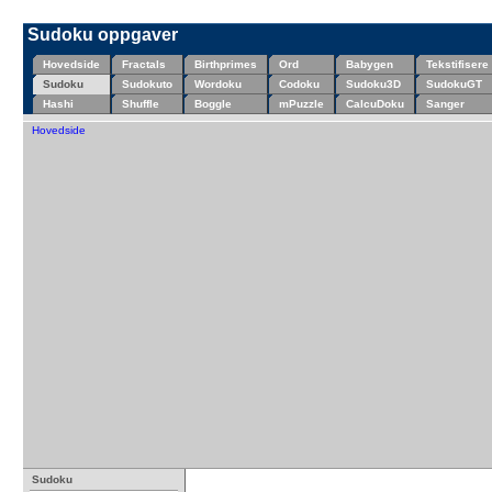
Sudoku oppgaver
Hovedside
Fractals
Birthprimes
Ord
Babygen
Tekstifisere
Sudoku
Sudokuto
Wordoku
Codoku
Sudoku3D
SudokuGT
Hashi
Shuffle
Boggle
mPuzzle
CalcuDoku
Sanger
Hovedside
Sudoku