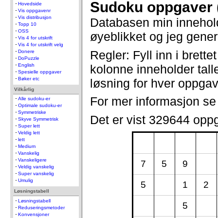
Sudoku oppgaver 
Hovedside
Vis oppgavenr
Vis distribusjon
Databasen min innehol
Topp 10
OSS
øyeblikket og jeg gener
Vis 4 for utskrift
Vis 4 for utskrift velg
Regler: Fyll inn i brette
Donere
DoPuzzle
kolonne inneholder talle
English
Spesielle oppgaver
Bøker etc
løsning for hver oppga
Vilkårlig
For mer informasjon s
Alle sudoku-er
Optimale sudoku-er
Symmetriske
Det er vist 329644 opp
Skyve Symmetrisk
Super lett
Veldig lett
lett
Medium
Vanskelig
Vanskeligere
7
5
9
Veldig vanskelig
Super vanskelig
Umulig
5
1
2
Løsningstabell
Løsningstabell
5
Reduseringsmetoder
Konvensjoner