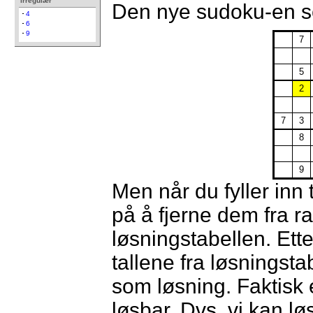
irregulær
Den nye sudoku-en se
4
6
9
7
5
2
7
3
8
9
Men når du fyller inn
på å fjerne dem fra r
løsningstabellen. Ette
tallene fra løsningstab
som løsning. Faktisk
løsbar. Dvs, vi kan 