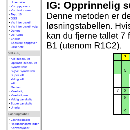
IG: Opprinnelig s
Hovedside
Vis oppgavenr
Vis distribusjon
Denne metoden er den 
Topp 10
OSS
løsningstabellen. Hvi
Vis 4 for utskrift
Vis 4 for utskrift velg
Donere
kan du fjerne tallet 7
DoPuzzle
English
B1 (utenom R1C2).
Spesielle oppgaver
Bøker etc
Vilkårlig
7
Alle sudoku-er
Optimale sudoku-er
Symmetriske
5
Skyve Symmetrisk
Super lett
Veldig lett
lett
Medium
7
3
Vanskelig
Vanskeligere
8
Veldig vanskelig
Super vanskelig
Umulig
9
Løsningstabell
Løsningstabell
Reduseringsmetoder
Konvensjoner