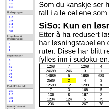
4x4
Som du kanskje ser ha
5x5
6x6
tall i alle cellene so
Undergrupper
2x2
2x3
SiSo: Kun en løsn
2x4
3x3
4x4
Etter å ha redusert lø
Irregulære &
Undergrupper
har løsningstabellen o
4
6
ruter. Disse har blitt
9
Ingen bokser
fylles inn i sudoku-en
6
9
1268
7
1268
4
16
24689
246
3
1
25
30
14689
5
1689
689
36
2589
2
4
3
49
12589
12
1289
78
Partall/Oddetall
7
3
168
5
2x2
136
8
167
2
2x3
3x3
1234
124
5
79
4x4
236
9
267
78
Partall/Oddetall