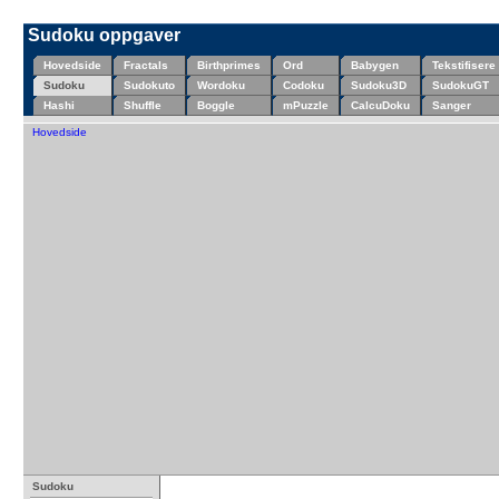
Sudoku oppgaver
Hovedside
Fractals
Birthprimes
Ord
Babygen
Tekstifisere
Sudoku
Sudokuto
Wordoku
Codoku
Sudoku3D
SudokuGT
Hashi
Shuffle
Boggle
mPuzzle
CalcuDoku
Sanger
Hovedside
Sudoku