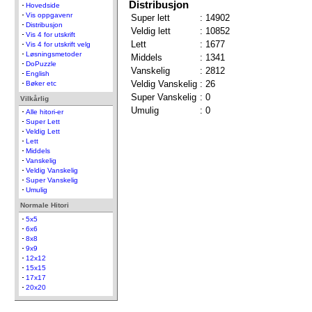
Distribusjon
Hovedside
Vis oppgavenr
Super lett
:
14902
Distribusjon
Veldig lett
:
10852
Vis 4 for utskrift
Lett
:
1677
Vis 4 for utskrift velg
Løsningsmetoder
Middels
:
1341
DoPuzzle
Vanskelig
:
2812
English
Veldig Vanskelig
:
26
Bøker etc
Super Vanskelig
:
0
Vilkårlig
Umulig
:
0
Alle hitori-er
Super Lett
Veldig Lett
Lett
Middels
Vanskelig
Veldig Vanskelig
Super Vanskelig
Umulig
Normale Hitori
5x5
6x6
8x8
9x9
12x12
15x15
17x17
20x20