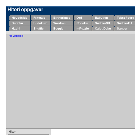
Hitori oppgaver
Hovedside
Fractals
Birthprimes
Ord
Babygen
Tekstifisere
Sudoku
Sudokuto
Wordoku
Codoku
Sudoku3D
SudokuGT
Hashi
Shuffle
Boggle
mPuzzle
CalcuDoku
Sanger
Hovedside
Hitori