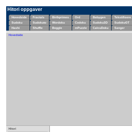
Hitori oppgaver
Hovedside
Fractals
Birthprimes
Ord
Babygen
Tekstifisere
Sudoku
Sudokuto
Wordoku
Codoku
Sudoku3D
SudokuGT
Hashi
Shuffle
Boggle
mPuzzle
CalcuDoku
Sanger
Hovedside
Hitori