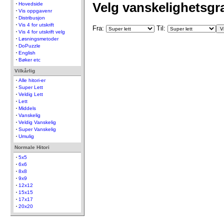
Velg vanskelighetsgr
Hovedside
Vis oppgavenr
Distribusjon
Vis 4 for utskrift
Fra:
Til:
Vis 4 for utskrift velg
Løsningsmetoder
DoPuzzle
English
Bøker etc
Vilkårlig
Alle hitori-er
Super Lett
Veldig Lett
Lett
Middels
Vanskelig
Veldig Vanskelig
Super Vanskelig
Umulig
Normale Hitori
5x5
6x6
8x8
9x9
12x12
15x15
17x17
20x20