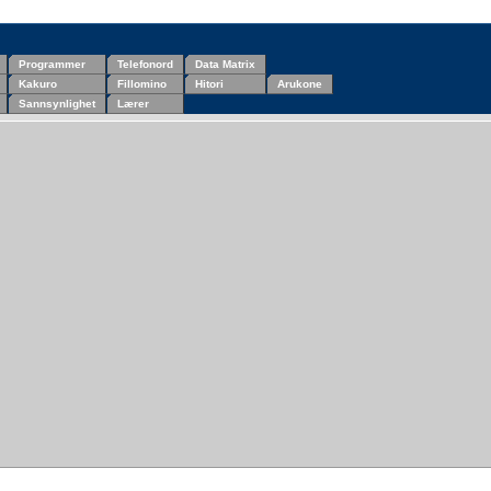
Programmer
Telefonord
Data Matrix
Kakuro
Fillomino
Hitori
Arukone
Sannsynlighet
Lærer