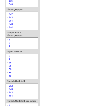
5x5
6x6
Undergrupper
2x2
2x3
2x4
3x3
4x4
Irregulære &
Undergrupper
4
6
9
Ingen bokser
6
9
16
25
30
36
49
Partall/Oddetall
2x2
2x3
3x3
4x4
Partall/Oddetall irregulær
4