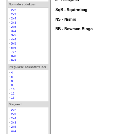
Normale sudokuer
SqB - Squirmbag
2x2
2x3
2x4
NS - Nishio
3x3
2x5
BB - Bowman Bingo
3x4
3x5
4x4
5x5
6x6
7x7
8x8
9x9
Irregulære boksstørrelser
4
6
8
9
10
12
16
Diagonal
2x2
2x3
2x4
3x3
2x5
4x4