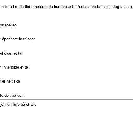
 sudoku har du flere metoder du kan bruke for å redusere tabellen. Jeg anbefa
gstabellen
e åpenbare løsninger
holder et tall
inneholde et tall
er helt like
 fordelt på dem
jennomføre på et ark