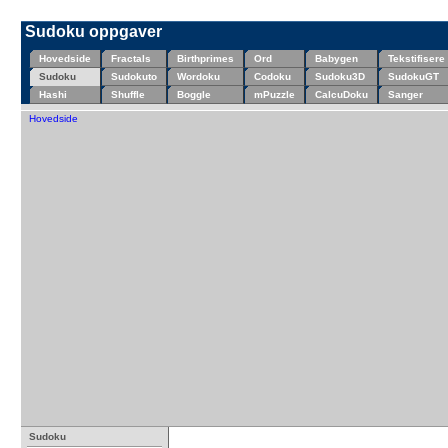
Sudoku oppgaver
Hovedside
Fractals
Birthprimes
Ord
Babygen
Tekstifisere
Sudoku
Sudokuto
Wordoku
Codoku
Sudoku3D
SudokuGT
Hashi
Shuffle
Boggle
mPuzzle
CalcuDoku
Sanger
Hovedside
Sudoku