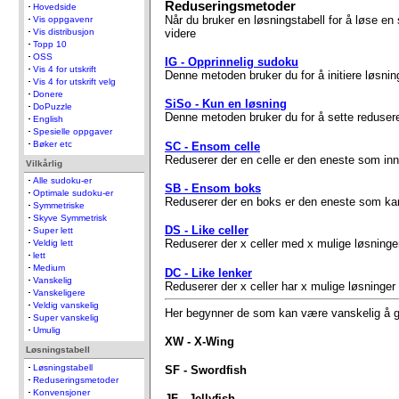
Reduseringsmetoder
Hovedside
Når du bruker en løsningstabell for å løse en
Vis oppgavenr
videre
Vis distribusjon
Topp 10
OSS
IG - Opprinnelig sudoku
Vis 4 for utskrift
Denne metoden bruker du for å initiere løsnin
Vis 4 for utskrift velg
Donere
SiSo - Kun en løsning
DoPuzzle
Denne metoden bruker du for å sette reduser
English
Spesielle oppgaver
Bøker etc
SC - Ensom celle
Reduserer der en celle er den eneste som inne
Vilkårlig
Alle sudoku-er
SB - Ensom boks
Optimale sudoku-er
Reduserer der en boks er den eneste som kan 
Symmetriske
Skyve Symmetrisk
DS - Like celler
Super lett
Reduserer der x celler med x mulige løsninger 
Veldig lett
lett
Medium
DC - Like lenker
Vanskelig
Reduserer der x celler har x mulige løsninger
Vanskeligere
Veldig vanskelig
Her begynner de som kan være vanskelig å g
Super vanskelig
Umulig
XW - X-Wing
Løsningstabell
Løsningstabell
SF - Swordfish
Reduseringsmetoder
Konvensjoner
JF - Jellyfish