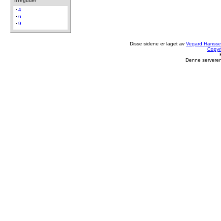
irregulær
4
6
9
Disse sidene er laget av
Vegard Hanss
Copyr
Denne serveren