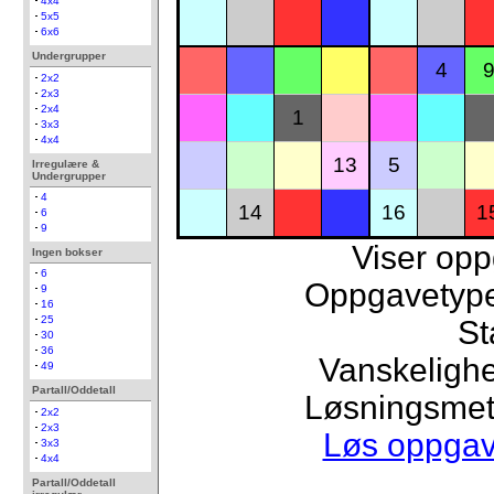
4x4
5x5
6x6
Undergrupper
4
2x2
2x3
2x4
1
3x3
4x4
13
5
Irregulære &
Undergrupper
4
14
16
1
6
9
Viser op
Ingen bokser
6
Oppgavetype
9
16
25
St
30
36
Vanskelighe
49
Partall/Oddetall
Løsningsmet
2x2
2x3
Løs oppga
3x3
4x4
Partall/Oddetall