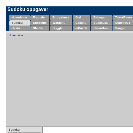
Sudoku oppgaver
Hovedside
Fractals
Birthprimes
Ord
Babygen
Tekstifisere
Sudoku
Sudokuto
Wordoku
Codoku
Sudoku3D
SudokuGT
Hashi
Shuffle
Boggle
mPuzzle
CalcuDoku
Sanger
Hovedside
Sudoku