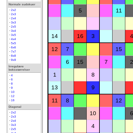
Normale sudokuer
5
11
2x2
2x3
2x4
3x3
2x5
3x4
14
16
3
3x5
4x4
5x5
6x6
12
7
15
7x7
8x8
9x9
6
15
7
Irregulære
boksstørrelser
1
8
4
6
8
13
9
9
10
12
11
8
12
16
Diagonal
10
2x2
2x3
2x4
4
3x3
2x5