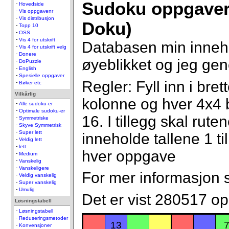
Sudoku oppgaver
Hovedside
Vis oppgavenr
Vis distribusjon
Doku)
Topp 10
OSS
Vis 4 for utskrift
Databasen min inneh
Vis 4 for utskrift velg
Donere
øyeblikket og jeg gen
DoPuzzle
English
Spesielle oppgaver
Regler: Fyll inn i bret
Bøker etc
Vilkårlig
kolonne og hver 4x4 b
Alle sudoku-er
Optimale sudoku-er
16. I tillegg skal ru
Symmetriske
Skyve Symmetrisk
Super lett
inneholde tallene 1 ti
Veldig lett
lett
hver oppgave
Medium
Vanskelig
Vanskeligere
For mer informasjon
Veldig vanskelig
Super vanskelig
Umulig
Det er vist 280517 o
Løsningstabell
Løsningstabell
Reduseringsmetoder
13
Konvensjoner