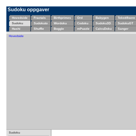
Sudoku oppgaver
Hovedside
Fractals
Birthprimes
Ord
Babygen
Tekstifisere
Sudoku
Sudokuto
Wordoku
Codoku
Sudoku3D
SudokuGT
Hashi
Shuffle
Boggle
mPuzzle
CalcuDoku
Sanger
Hovedside
Sudoku