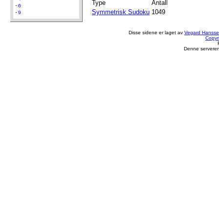
Type
Antall
6
Symmetrisk Sudoku
1049
9
Disse sidene er laget av
Vegard Hanss
Copyr
Denne serveren