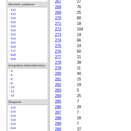
267
27
Normale sudokuer
268
76
2x2
269
25
2x3
270
80
2x4
3x3
271
18
2x5
272
104
3x4
273
19
3x5
4x4
274
66
5x5
275
24
6x6
276
60
7x7
8x8
277
21
9x9
278
39
Irregulære boksstørrelser
279
11
4
280
40
6
281
15
8
9
282
19
10
283
5
12
284
25
16
285
7
Diagonal
286
28
2x2
2x3
287
7
2x4
288
28
3x3
289
7
2x5
4x4
290
37