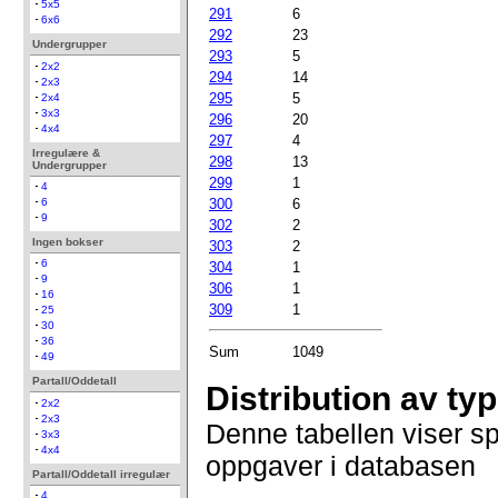
5x5
291
6
6x6
292
23
Undergrupper
293
5
2x2
294
14
2x3
295
5
2x4
3x3
296
20
4x4
297
4
Irregulære &
298
13
Undergrupper
299
1
4
300
6
6
9
302
2
Ingen bokser
303
2
6
304
1
9
306
1
16
309
1
25
30
36
Sum
1049
49
Partall/Oddetall
Distribution av ty
2x2
2x3
Denne tabellen viser s
3x3
4x4
oppgaver i databasen
Partall/Oddetall irregulær
4