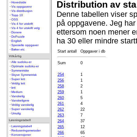
Distribution av star
Hovedside
Vis oppgavenr
Vis distribusjon
Denne tabellen viser sp
Topp 10
OSS
på oppgavene. Jeg har 
Vis 4 for utskrift
Vis 4 for utskrift velg
ettersom noen mener e
Donere
DoPuzzle
ha 30 eller mindre startt
English
Spesielle oppgaver
Bøker etc
Start antall
Oppgaver i db
Vilkårlig
Alle sudoku-er
Sum
0
Optimale sudoku-er
Symmetriske
254
1
Skyve Symmetrisk
Super lett
256
1
Veldig lett
258
2
lett
259
1
Medium
Vanskelig
260
5
Vanskeligere
261
4
Veldig vanskelig
262
22
Super vanskelig
Umulig
263
7
Løsningstabell
264
37
Løsningstabell
265
12
Reduseringsmetoder
266
65
Konvensjoner