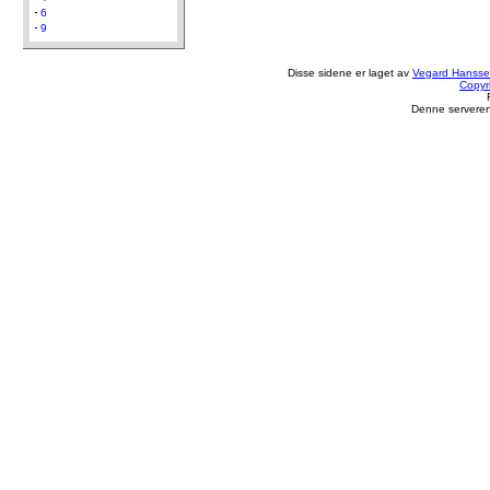
6
9
Disse sidene er laget av
Vegard Hanss
Copyr
Denne serveren