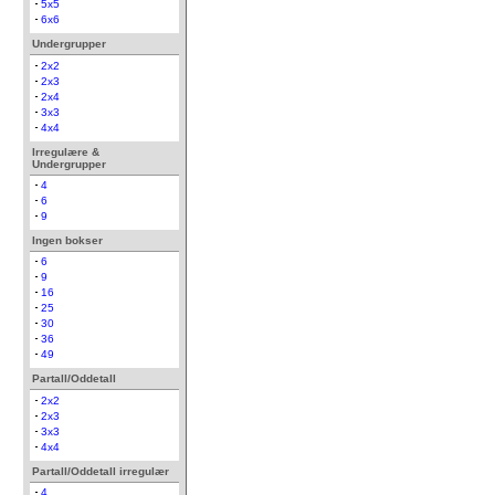
5x5
6x6
Undergrupper
2x2
2x3
2x4
3x3
4x4
Irregulære &
Undergrupper
4
6
9
Ingen bokser
6
9
16
25
30
36
49
Partall/Oddetall
2x2
2x3
3x3
4x4
Partall/Oddetall irregulær
4