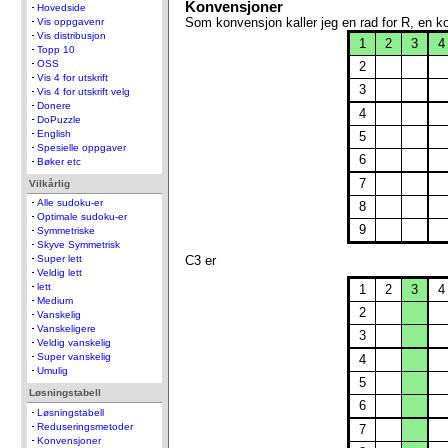
Konvensjoner
Hovedside
Som konvensjon kaller jeg en rad for R, en k
Vis oppgavenr
Vis distribusjon
1
2
3
4
Topp 10
OSS
2
Vis 4 for utskrift
3
Vis 4 for utskrift velg
Donere
4
DoPuzzle
English
5
Spesielle oppgaver
6
Bøker etc
7
Vilkårlig
Alle sudoku-er
8
Optimale sudoku-er
9
Symmetriske
Skyve Symmetrisk
C3 er
Super lett
Veldig lett
lett
1
2
3
4
Medium
2
Vanskelig
Vanskeligere
3
Veldig vanskelig
Super vanskelig
4
Umulig
5
Løsningstabell
6
Løsningstabell
Reduseringsmetoder
7
Konvensjoner