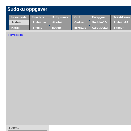
Sudoku oppgaver
Hovedside
Fractals
Birthprimes
Ord
Babygen
Tekstifisere
Sudoku
Sudokuto
Wordoku
Codoku
Sudoku3D
SudokuGT
Hashi
Shuffle
Boggle
mPuzzle
CalcuDoku
Sanger
Hovedside
Sudoku