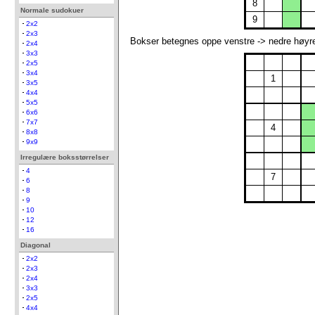
8
Normale sudokuer
9
2x2
2x3
Bokser betegnes oppe venstre -> nedre høyr
2x4
3x3
2x5
3x4
1
3x5
4x4
5x5
6x6
7x7
4
8x8
9x9
Irregulære boksstørrelser
4
7
6
8
9
10
12
16
Diagonal
2x2
2x3
2x4
3x3
2x5
4x4