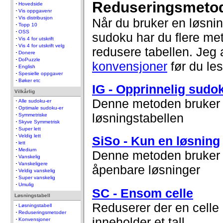
Reduseringsmeto
Hovedside
Vis oppgavenr
Vis distribusjon
Når du bruker en løsnin
Topp 10
OSS
sudoku har du flere met
Vis 4 for utskrift
Vis 4 for utskrift velg
redusere tabellen. Jeg 
Donere
DoPuzzle
konvensjoner
før du les
English
Spesielle oppgaver
Bøker etc
IG - Opprinnelig sudo
Vilkårlig
Denne metoden bruker du
Alle sudoku-er
Optimale sudoku-er
løsningstabellen
Symmetriske
Skyve Symmetrisk
Super lett
Veldig lett
SiSo - Kun en løsning
lett
Medium
Denne metoden bruker d
Vanskelig
Vanskeligere
åpenbare løsninger
Veldig vanskelig
Super vanskelig
Umulig
SC - Ensom celle
Løsningstabell
Reduserer der en celle
Løsningstabell
Reduseringsmetoder
inneholder et tall
Konvensjoner