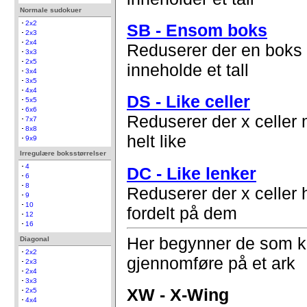
Normale sudokuer
2x2
SB - Ensom boks
2x3
2x4
Reduserer der en boks
3x3
2x5
inneholde et tall
3x4
3x5
4x4
DS - Like celler
5x5
6x6
Reduserer der x celler 
7x7
8x8
helt like
9x9
Irregulære boksstørrelser
4
DC - Like lenker
6
8
Reduserer der x celler 
9
10
fordelt på dem
12
16
Her begynner de som k
Diagonal
2x2
gjennomføre på et ark
2x3
2x4
3x3
XW - X-Wing
2x5
4x4