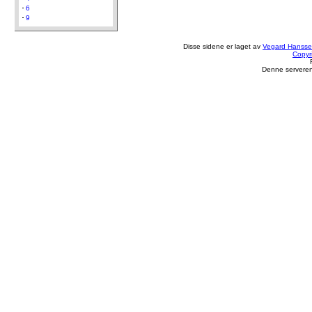
6
9
Disse sidene er laget av
Vegard Hanss
Copyr
Denne serveren