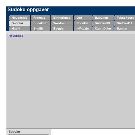
Sudoku oppgaver
Hovedside
Fractals
Birthprimes
Ord
Babygen
Tekstifisere
Sudoku
Sudokuto
Wordoku
Codoku
Sudoku3D
SudokuGT
Hashi
Shuffle
Boggle
mPuzzle
CalcuDoku
Sanger
Hovedside
Sudoku