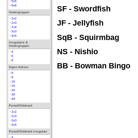
5x5
6x6
SF - Swordfish
Undergrupper
2x2
JF - Jellyfish
2x3
2x4
3x3
SqB - Squirmbag
4x4
Irregulære &
Undergrupper
NS - Nishio
4
6
9
BB - Bowman Bingo
Ingen bokser
6
9
16
25
30
36
49
Partall/Oddetall
2x2
2x3
3x3
4x4
Partall/Oddetall irregulær
4