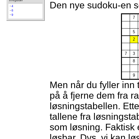
irregulær
Den nye sudoku-en se
4
6
9
7
5
2
7
3
8
9
Men når du fyller inn
på å fjerne dem fra r
løsningstabellen. Ette
tallene fra løsningstab
som løsning. Faktisk
løsbar. Dvs, vi kan 