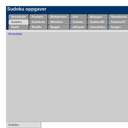
Sudoku oppgaver
Hovedside
Fractals
Birthprimes
Ord
Babygen
Tekstifisere
Sudoku
Sudokuto
Wordoku
Codoku
Sudoku3D
SudokuGT
Hashi
Shuffle
Boggle
mPuzzle
CalcuDoku
Sanger
Hovedside
Sudoku