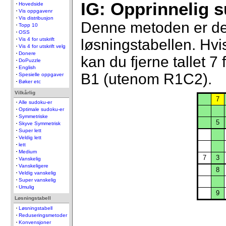
IG: Opprinnelig s
Hovedside
Vis oppgavenr
Vis distribusjon
Denne metoden er den 
Topp 10
OSS
løsningstabellen. Hvi
Vis 4 for utskrift
Vis 4 for utskrift velg
Donere
kan du fjerne tallet 7
DoPuzzle
English
B1 (utenom R1C2).
Spesielle oppgaver
Bøker etc
Vilkårlig
7
Alle sudoku-er
Optimale sudoku-er
Symmetriske
5
Skyve Symmetrisk
Super lett
Veldig lett
lett
Medium
7
3
Vanskelig
Vanskeligere
8
Veldig vanskelig
Super vanskelig
Umulig
9
Løsningstabell
Løsningstabell
Reduseringsmetoder
Konvensjoner