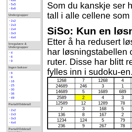
4x4
Som du kanskje ser ha
5x5
6x6
tall i alle cellene so
Undergrupper
2x2
2x3
SiSo: Kun en løsn
2x4
3x3
4x4
Etter å ha redusert lø
Irregulære &
Undergrupper
har løsningstabellen o
4
6
ruter. Disse har blitt
9
Ingen bokser
fylles inn i sudoku-en
6
9
1268
7
1268
4
16
24689
246
3
1
25
30
14689
5
1689
689
36
2589
2
4
3
49
12589
12
1289
78
Partall/Oddetall
7
3
168
5
2x2
136
8
167
2
2x3
3x3
1234
124
5
79
4x4
236
9
267
78
Partall/Oddetall