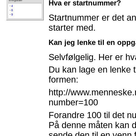
irregulær
Hva er startnummer?
4
6
Startnummer er det a
9
starter med.
Kan jeg lenke til en opp
Selvfølgelig. Her er hv
Du kan lage en lenke t
formen:
http://www.menneske.
number=100
Forandre 100 til det 
På denne måten kan d
sende den til en venn