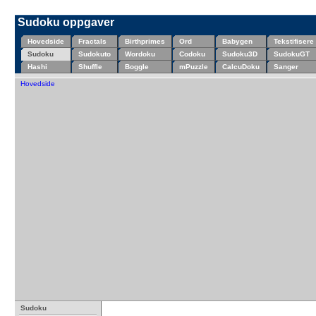
Sudoku oppgaver
Hovedside
Fractals
Birthprimes
Ord
Babygen
Tekstifisere
Sudoku
Sudokuto
Wordoku
Codoku
Sudoku3D
SudokuGT
Hashi
Shuffle
Boggle
mPuzzle
CalcuDoku
Sanger
Hovedside
Sudoku