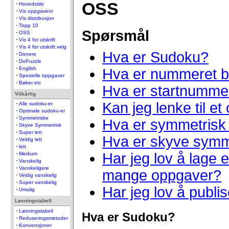
OSS
Hovedside
Vis oppgavenr
Vis distribusjon
Topp 10
Spørsmål
OSS
Vis 4 for utskrift
Vis 4 for utskrift velg
Hva er Sudoku?
Donere
DoPuzzle
English
Hva er nummeret b
Spesielle oppgaver
Bøker etc
Hva er startnumme
Vilkårlig
Kan jeg lenke til e
Alle sudoku-er
Optimale sudoku-er
Symmetriske
Hva er symmetrisk 
Skyve Symmetrisk
Super lett
Hva er skyve symm
Veldig lett
lett
Har jeg lov å lage
Medium
Vanskelig
Vanskeligere
mange oppgaver?
Veldig vanskelig
Super vanskelig
Har jeg lov å publ
Umulig
Løsningstabell
Løsningstabell
Hva er Sudoku?
Reduseringsmetoder
Konvensjoner