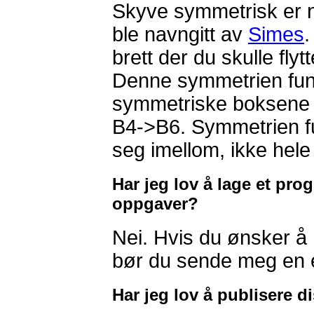
Skyve symmetrisk er n
ble navngitt av
Simes
.
brett der du skulle flytt
Denne symmetrien funge
symmetriske boksene 
B4->B6. Symmetrien f
seg imellom, ikke hel
Har jeg lov å lage et pr
oppgaver?
Nei. Hvis du ønsker 
bør du sende meg en e
Har jeg lov å publisere 