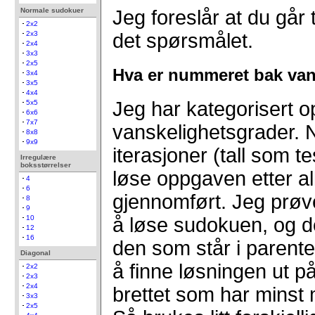
Normale sudokuer
Jeg foreslår at du går t
2x2
2x3
det spørsmålet.
2x4
3x3
2x5
Hva er nummeret bak va
3x4
3x5
4x4
Jeg har kategorisert o
5x5
6x6
7x7
vanskelighetsgrader. N
8x8
9x9
iterasjoner (tall som 
Irregulære
boksstørrelser
løse oppgaven etter a
4
6
gjennomført. Jeg prøver
8
9
å løse sudokuen, og d
10
12
16
den som står i parent
Diagonal
å finne løsningen ut p
2x2
2x3
2x4
brettet som har minst 
3x3
2x5