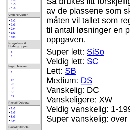
Så brukes litt forskjell
4x4
5x5
av de plassene som sk
6x6
Undergrupper
måten vil tallet som reg
2x2
2x3
til antall løsninger en
2x4
3x3
oppgaven.
4x4
Irregulære &
Undergrupper
Super lett:
SiSo
4
6
Veldig lett:
SC
9
Ingen bokser
Lett:
SB
6
9
Medium:
DS
16
25
Vanskelig: DC
30
36
49
Vanskeligere: XW
Partall/Oddetall
Veldig vanskelig: 1-19
2x2
2x3
Super vanskelig: over
3x3
4x4
Partall/Oddetall