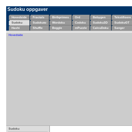
Sudoku oppgaver
Hovedside
Fractals
Birthprimes
Ord
Babygen
Tekstifisere
Sudoku
Sudokuto
Wordoku
Codoku
Sudoku3D
SudokuGT
Hashi
Shuffle
Boggle
mPuzzle
CalcuDoku
Sanger
Hovedside
Sudoku