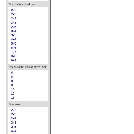
Normale sudokuer
2x2
2x3
2x4
3x3
2x5
3x4
3x5
4x4
5x5
6x6
7x7
8x8
9x9
Irregulære boksstørrelser
4
6
8
9
10
12
16
Diagonal
2x2
2x3
2x4
3x3
2x5
4x4