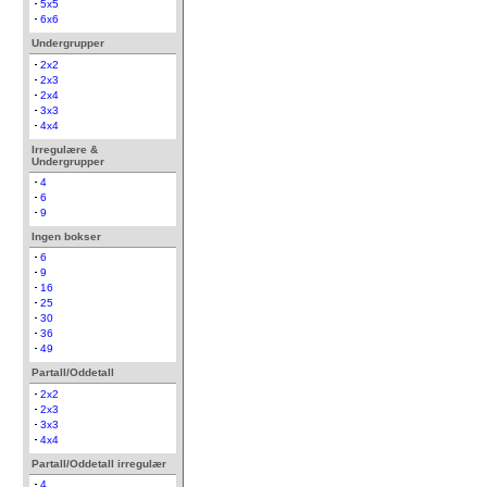
5x5
6x6
Undergrupper
2x2
2x3
2x4
3x3
4x4
Irregulære &
Undergrupper
4
6
9
Ingen bokser
6
9
16
25
30
36
49
Partall/Oddetall
2x2
2x3
3x3
4x4
Partall/Oddetall irregulær
4