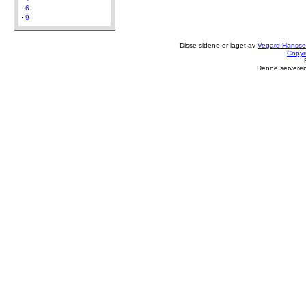
6
9
Disse sidene er laget av
Vegard Hanss
Copyr
Denne serveren