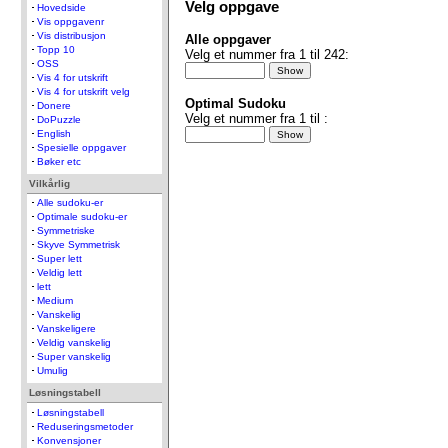
Velg oppgave
Hovedside
Vis oppgavenr
Vis distribusjon
Alle oppgaver
Topp 10
Velg et nummer fra 1 til 242:
OSS
Vis 4 for utskrift
Vis 4 for utskrift velg
Optimal Sudoku
Donere
Velg et nummer fra 1 til :
DoPuzzle
English
Spesielle oppgaver
Bøker etc
Vilkårlig
Alle sudoku-er
Optimale sudoku-er
Symmetriske
Skyve Symmetrisk
Super lett
Veldig lett
lett
Medium
Vanskelig
Vanskeligere
Veldig vanskelig
Super vanskelig
Umulig
Løsningstabell
Løsningstabell
Reduseringsmetoder
Konvensjoner